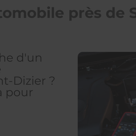
omobile près de S
che d'un
e
t-Dizier ?
à pour