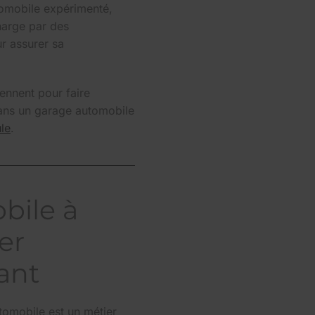
utomobile expérimenté,
harge par des
ur assurer sa
ennent pour faire
dans un garage automobile
ule
.
bile à
er
ant
utomobile est un métier