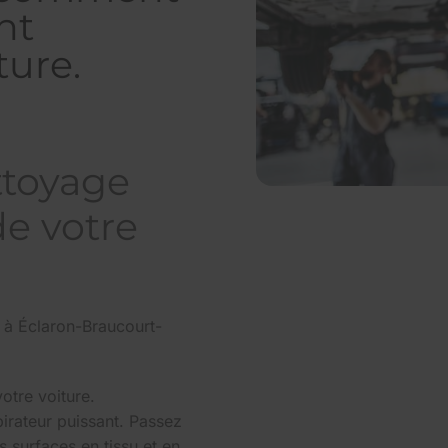
nt
ture.
ttoyage
de votre
à Éclaron-Braucourt-
votre voiture.
pirateur puissant. Passez
es surfaces en tissu et en