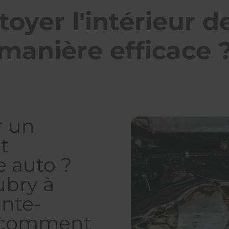
yer l'intérieur de
manière efficace 
r un
t
e auto ?
ubry à
inte-
e comment